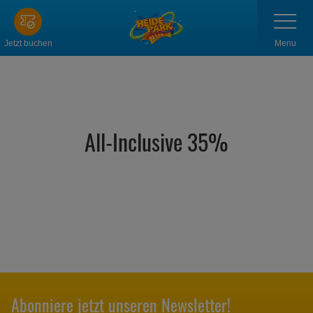
Zum
Navigatio
anzeigen
Hauptinhalt
springen
Menu
Jetzt buchen
All-Inclusive 35%
Abonniere jetzt unseren Newsletter!