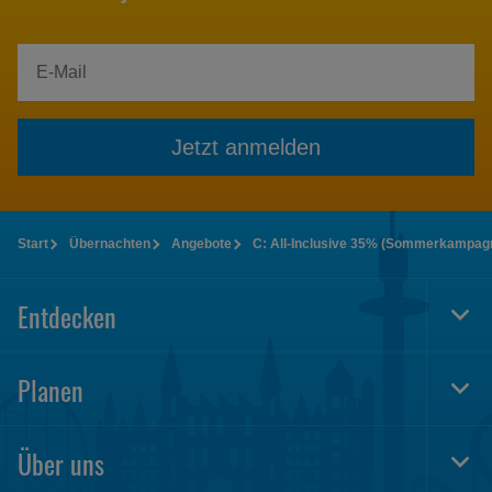
Jetzt anmelden
Start
Übernachten
Angebote
C: All-Inclusive 35% (Sommerkampag
Entdecken
Togg
Foot
Navi
Planen
Togg
Foot
Navi
Über uns
Togg
Foot