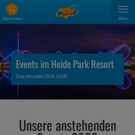
Zum
Navigatio
anzeigen
Hauptinhalt
springen
Menu
Jetzt buchen
Events im Heide Park Resort
Das erwartet Dich 2026!
Unsere anstehenden