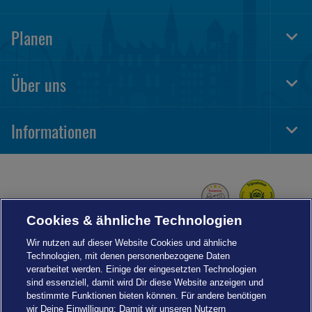
Foot
Navi
Planen
Togg
Foot
Navi
Über uns
Togg
Foot
Navi
Informationen
Togg
Foot
Navi
Cookies & ähnliche Technologien
Wir nutzen auf dieser Website Cookies und ähnliche
Technologien, mit denen personenbezogene Daten
verarbeitet werden. Einige der eingesetzten Technologien
sind essenziell, damit wird Dir diese Website anzeigen und
bestimmte Funktionen bieten können. Für andere benötigen
wir Deine Einwilligung: Damit wir unseren Nutzern