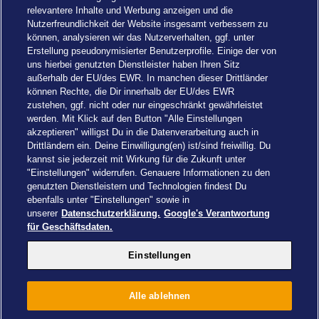
relevantere Inhalte und Werbung anzeigen und die
Nutzerfreundlichkeit der Website insgesamt verbessern zu
können, analysieren wir das Nutzerverhalten, ggf. unter
Erstellung pseudonymisierter Benutzerprofile. Einige der von
uns hierbei genutzten Dienstleister haben Ihren Sitz
außerhalb der EU/des EWR. In manchen dieser Drittländer
können Rechte, die Dir innerhalb der EU/des EWR
zustehen, ggf. nicht oder nur eingeschränkt gewährleistet
werden. Mit Klick auf den Button "Alle Einstellungen
akzeptieren" willigst Du in die Datenverarbeitung auch in
Einstellungen
Drittländern ein. Deine Einwilligung(en) ist/sind freiwillig. Du
kannst sie jederzeit mit Wirkung für die Zukunft unter
"Einstellungen" widerrufen. Genauere Informationen zu den
genutzten Dienstleistern und Technologien findest Du
ebenfalls unter "Einstellungen" sowie in
unserer
Datenschutzerklärung.
Google's Verantwortung
Drachenzähmen - Die Insel © 2026 DreamWorks Animation LLC
für Geschäftsdaten.
TM & © 2026 Columbia Pictures Industries, Inc. All Rights Reserved
© 2026 ABD Ltd/Hasbro/HCPL Ltd.
Einstellungen
© Heide Park Resort 2026, alle Rechte vorbehalten. Änderungen
vorbehalten.
Alle ablehnen