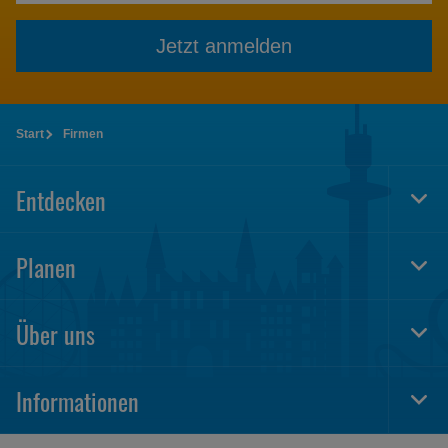
Jetzt anmelden
Start
Firmen
Entdecken
Togg
Foot
Navi
Planen
Togg
Foot
Navi
Über uns
Togg
Foot
Navi
Informationen
Togg
Foot
Navi