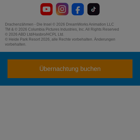
Drachenzähmen - Die Insel © 2026 DreamWorks Animation LLC
TM & © 2026 Columbia Pictures Industries, Inc. All Rights Reserved
© 2026 ABD Ltd/Hasbro/HCPL Ltd.
© Heide Park Resort 2026, alle Rechte vorbehalten. Änderungen
vorbehalten.
Übernachtung buchen