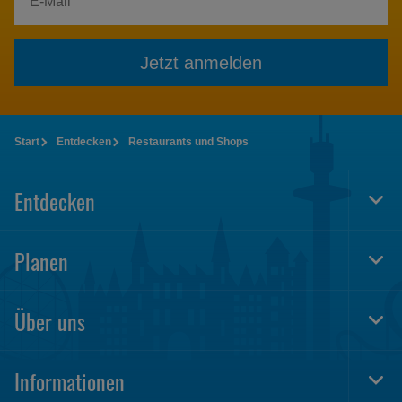
Jetzt anmelden
Start
Entdecken
Restaurants und Shops
Entdecken
Togg
Foot
Navi
Planen
Togg
Foot
Navi
Über uns
Togg
Foot
Navi
Informationen
Togg