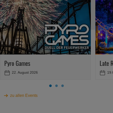
Pyro Games
Late 
22. August 2026
19.
zu allen Events