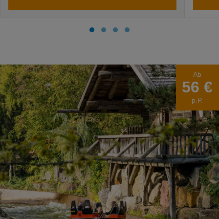
Ab
56 €
p.P.