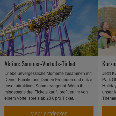
in
Soltau
–
Erlebe
großartige
Achterbahnen
und
spannende
Attraktionen
in
Aktion: Sommer-Vorteils-Ticket
Kurzu
Norddeutschlands
größtem
Erlebe unvergessliche Momente zusammen mit
Jetzt K
Freizeitpark
Deiner Familie und Deinen Freunden und nutze
Park GR
unser attraktives Sommerangebot. Wenn ihr
Holiday
mindestens drei Tickets kauft, profitiert ihr von
unser A
einem Vorteilspreis ab 28 € pro Ticket.
Theme
Mehr entdecken