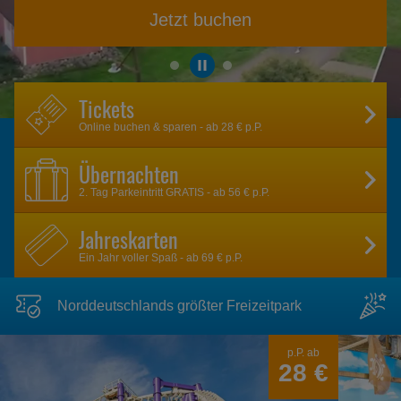
Mehr entdecken
Tickets
Online buchen & sparen - ab 28 € p.P.
Übernachten
2. Tag Parkeintritt GRATIS - ab 56 € p.P.
Jahreskarten
Ein Jahr voller Spaß - ab 69 € p.P.
Norddeutschlands größter Freizeitpark
Heide
p.P. ab
Park
28 €
Resort