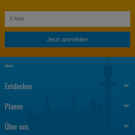
Jetzt anmelden
Start
Entdecken
Togg
Foot
Navi
Planen
Togg
Foot
Navi
Über uns
Togg
Foot