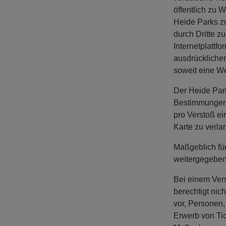
öffentlich zu 
Heide Parks zu
durch Dritte z
Internetplattf
ausdrücklichen
soweit eine We
Der Heide Park
Bestimmungen 
pro Verstoß ei
Karte zu verla
Maßgeblich für
weitergegeben
Bei einem Vers
berechtigt ni
vor, Personen,
Erwerb von Tic