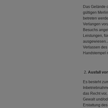
Das Gelände de
gültigen Merl
betreten werde
Verlangen vorz
Besuchs angebo
Leistungen, fü
ausgewiesen. A
Verlassen des 
Handstempel m
Ausfall vo
Es besteht zum
Inbetriebnahm
das Recht vor
Gewalt und/ode
Erstattung des 