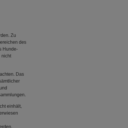
rden. Zu
ereichen des
es Hunde-
 nicht
eachten. Das
sämtlicher
 und
nsammlungen.
ht einhält,
verwiesen
erden.