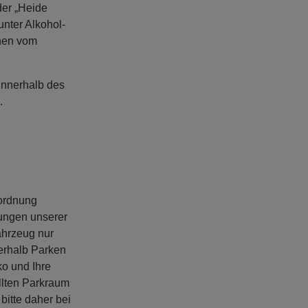
der „Heide
nter Alkohol-
nnen vom
innerhalb des
.
sordnung
ungen unserer
ahrzeug nur
ßerhalb Parken
ko und Ihre
llten Parkraum
bitte daher bei