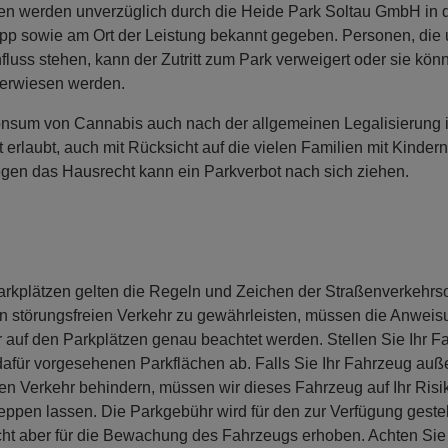
gen werden unverzüglich durch die Heide Park Soltau GmbH in 
pp sowie am Ort der Leistung bekannt gegeben. Personen, die u
luss stehen, kann der Zutritt zum Park verweigert oder sie kö
erwiesen werden.
onsum von Cannabis auch nach der allgemeinen Legalisierung 
 erlaubt, auch mit Rücksicht auf die vielen Familien mit Kindern
egen das Hausrecht kann ein Parkverbot nach sich ziehen.
arkplätzen gelten die Regeln und Zeichen der Straßenverkehr
n störungsfreien Verkehr zu gewährleisten, müssen die Anweis
auf den Parkplätzen genau beachtet werden. Stellen Sie Ihr F
dafür vorgesehenen Parkflächen ab. Falls Sie Ihr Fahrzeug au
n Verkehr behindern, müssen wir dieses Fahrzeug auf Ihr Risi
ppen lassen. Die Parkgebühr wird für den zur Verfügung geste
icht aber für die Bewachung des Fahrzeugs erhoben. Achten Sie 