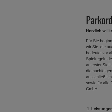
Parkor
Herzlich wil
Für Sie beginn
wir Sie, die a
bedeutet vor a
Spielregeln de
an erster Stel
die nachfolge
ausschließlic
sowie für all
GmbH.
Leistunge