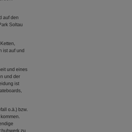
d auf den
Park Soltau
Ketten,
 ist auf und
eit und eines
en und der
idung ist
kateboards,
ll o.ä.) bzw.
r kommen.
endige
Schuhwerk zu