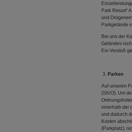
Einzelleistun
Park Resort“ A
und Drogeneinf
Parkgelände v
Bei uns der K
Geländes nicht
Ein Verstoß g
Parken
Auf unseren P
(StVO). Um de
Ordnungshüter 
innerhalb der 
und dadurch de
Kosten abschle
(Parkplatz), n