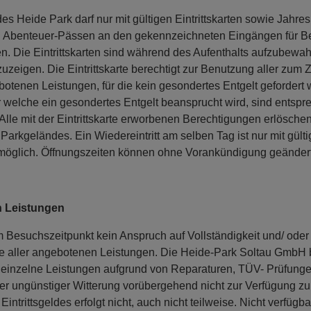
s Heide Park darf nur mit gültigen Eintrittskarten sowie Jahre
in Abenteuer-Pässen an den gekennzeichneten Eingängen für B
n. Die Eintrittskarten sind während des Aufenthalts aufzubewa
uzeigen. Die Eintrittskarte berechtigt zur Benutzung aller zum 
tenen Leistungen, für die kein gesondertes Entgelt gefordert w
r welche ein gesondertes Entgelt beansprucht wird, sind entsp
lle mit der Eintrittskarte erworbenen Berechtigungen erlösche
Parkgeländes. Ein Wiedereintritt am selben Tag ist nur mit gült
öglich. Öffnungszeiten können ohne Vorankündigung geänder
n Leistungen
 Besuchszeitpunkt kein Anspruch auf Vollständigkeit und/ oder
e aller angebotenen Leistungen. Die Heide-Park Soltau GmbH b
, einzelne Leistungen aufgrund von Reparaturen, TÜV- Prüfunge
r ungünstiger Witterung vorübergehend nicht zur Verfügung zu 
Eintrittsgeldes erfolgt nicht, auch nicht teilweise. Nicht verfügb