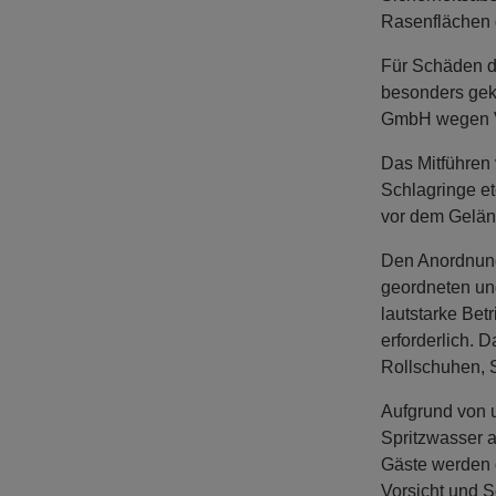
Rasenflächen d
Für Schäden d
besonders gek
GmbH wegen Ver
Das Mitführen 
Schlagringe et
vor dem Gelän
Den Anordnunge
geordneten und
lautstarke Bet
erforderlich. 
Rollschuhen, Sc
Aufgrund von u
Spritzwasser 
Gäste werden 
Vorsicht und 