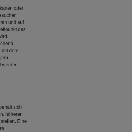
skarten oder
esucher
hren und auf
Zeitpunkt des
ird.
rechend
n mit dem
igem
t werden.
ehält sich
n, höherer
stellen. Eine
are