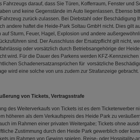
es Fahrzeugs darauf, dass Sie Türen, Kofferraum, Fenster und 
aben und keine Gegenstände im Auto liegenlassen. Ebenso bitt
 Fahrzeug zurück-zulassen. Bei Diebstahl oder Beschädigung I
h andere haftet die Heide-Park Soltau GmbH nicht. Dies gilt a
auf Sturm, Feuer, Hagel, Explosion und andere außergewöhnl
ückzuführen sind. Der Ausschluss der Ersatzpflicht gilt nicht, w
ahrlässig oder vorsätzlich durch Betriebsangehörige der Heide
ht wird. Für die Dauer des Parkens werden KFZ-Kennzeichen 
chtlichen Schadenersatzansprüchen für vorsätzliche Beschädig
ge wird eine solche von uns zudem zur Strafanzeige gebracht.
ußerung von Tickets, Vertragsstrafe
ng des Weiterverkaufs von Tickets ist es dem Ticketerwerber nic
em höheren als dem Verkaufspreis des Heide Park zu veräußern;
auch im Rahmen einer privaten Weitergabe; Tickets ohne ausdr
iftliche Zustimmung durch den Heide Park gewerblich oder kom
ckets im Rahmen von Gewinn spielen, Reise- oder Hospitality-