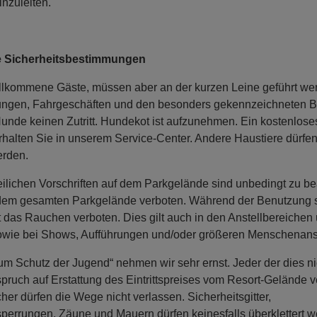
zuleiten.
e Sicherheitsbestimmungen
llkommene Gäste, müssen aber an der kurzen Leine geführt we
ngen, Fahrgeschäften und den besonders gekennzeichneten B
unde keinen Zutritt. Hundekot ist aufzunehmen. Ein kostenlos
halten Sie in unserem Service-Center. Andere Haustiere dürfen
erden.
eilichen Vorschriften auf dem Parkgelände sind unbedingt zu b
uf dem gesamten Parkgelände verboten. Während der Benutzung 
st das Rauchen verboten. Dies gilt auch in den Anstellbereichen
owie bei Shows, Aufführungen und/oder größeren Menschena
m Schutz der Jugend“ nehmen wir sehr ernst. Jeder der dies nic
ruch auf Erstattung des Eintrittspreises vom Resort-Gelände 
er dürfen die Wege nicht verlassen. Sicherheitsgitter,
perrungen, Zäune und Mauern dürfen keinesfalls überklettert w