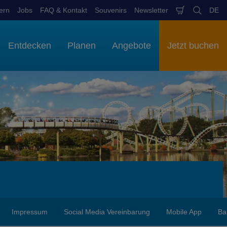
ern
Jobs
FAQ & Kontakt
Souvenirs
Newsletter
DE
Warenkob
Suchen
Spr
aus
Entdecken
Planen
Angebote
Jetzt buchen
Impressum
Social Media Vereinbarung
Mobile App
Ba