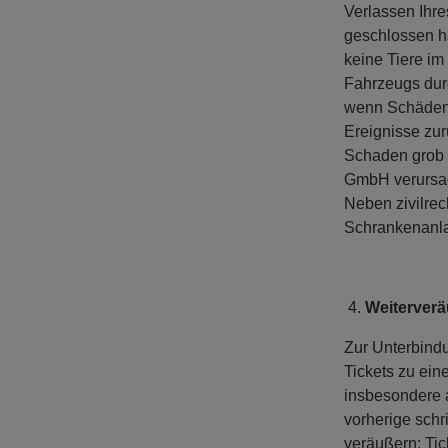
Verlassen Ihr
geschlossen h
keine Tiere im
Fahrzeugs durc
wenn Schäden 
Ereignisse zur
Schaden grob f
GmbH verursac
Neben zivilre
Schrankenanla
Weiterverä
Zur Unterbindu
Tickets zu ein
insbesondere 
vorherige schr
veräußern; Ti