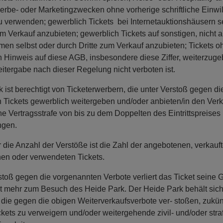
Werbe- oder Marketingzwecken ohne vorherige schriftliche Einwi
 verwenden; gewerblich Tickets bei Internetauktionshäusern s
um Verkauf anzubieten; gewerblich Tickets auf sonstigen, nicht a
ormen selbst oder durch Dritte zum Verkauf anzubieten; Tickets o
 Hinweis auf diese AGB, insbesondere diese Ziffer, weiterzug
itergabe nach dieser Regelung nicht verboten ist.
 ist berechtigt von Ticketerwerbern, die unter Verstoß gegen di
Tickets gewerblich weitergeben und/oder anbieten/in den Verk
ne Vertragsstrafe von bis zu dem Doppelten des Eintrittspreises 
ngen.
 die Anzahl der Verstöße ist die Zahl der angebotenen, verkauft
en oder verwendeten Tickets.
toß gegen die vorgenannten Verbote verliert das Ticket seine G
cht mehr zum Besuch des Heide Park. Der Heide Park behält si
 die gegen die obigen Weiterverkaufsverbote ver- stoßen, zukün
kets zu verweigern und/oder weitergehende zivil- und/oder straf