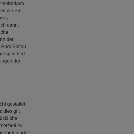
Schiebedach
en wir Sie,
hres
uch dann,
iche
enn der
-Park Soltau
gespeichert.
ungen der
ht gestattet:
 dies gilt
ückliche
merziell zu
angeboten oder