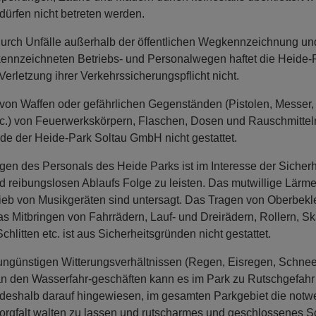
ürfen nicht betreten werden.
urch Unfälle außerhalb der öffentlichen Wegkennzeichnung un
ennzeichneten Betriebs- und Personalwegen haftet die Heide-
letzung ihrer Verkehrssicherungspflicht nicht.
von Waffen oder gefährlichen Gegenständen (Pistolen, Messer, 
c.) von Feuerwerkskörpern, Flaschen, Dosen und Rauschmitteln
de der Heide-Park Soltau GmbH nicht gestattet.
n des Personals des Heide Parks ist im Interesse der Sicherh
 reibungslosen Ablaufs Folge zu leisten. Das mutwillige Lärm
rieb von Musikgeräten sind untersagt. Das Tragen von Oberbekle
Das Mitbringen von Fahrrädern, Lauf- und Dreirädern, Rollern, S
hlitten etc. ist aus Sicherheitsgründen nicht gestattet.
ngünstigen Witterungsverhältnissen (Regen, Eisregen, Schneefa
an den Wasserfahr-geschäften kann es im Park zu Rutschgefah
deshalb darauf hingewiesen, im gesamten Parkgebiet die notw
Sorgfalt walten zu lassen und rutscharmes und geschlossenes 