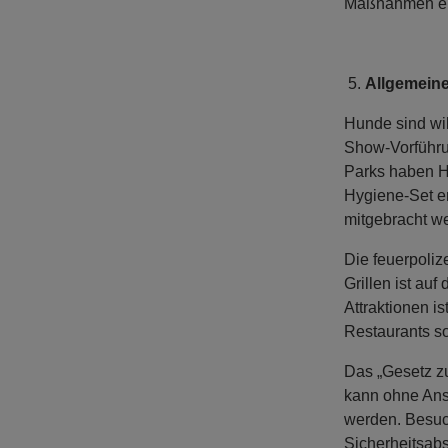
Maßnahmen ein
Allgemein
Hunde sind wi
Show-Vorführu
Parks haben H
Hygiene-Set er
mitgebracht w
Die feuerpoliz
Grillen ist a
Attraktionen i
Restaurants s
Das „Gesetz zu
kann ohne Ansp
werden. Besuch
Sicherheitsabs