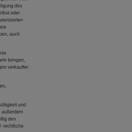
lligung des
elbst oder
utorisierten
hne
eben, auch
ese
ehr bringen,
pro verkaufter
en,
ültigkeit und
ch außerdem
ftig den
- rechtliche