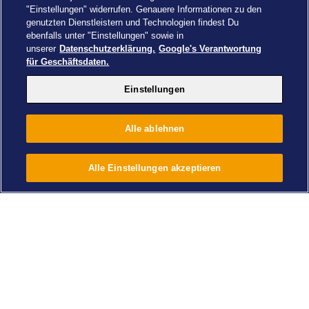
"Einstellungen" widerrufen. Genauere Informationen zu den
genutzten Dienstleistern und Technologien findest Du
ebenfalls unter "Einstellungen" sowie in
unserer
Datenschutzerklärung.
Google's Verantwortung
für Geschäftsdaten.
Einstellungen
Alle ablehnen
Übernachtung buchen
Alle Einstellungen akzeptieren
Einstellungen