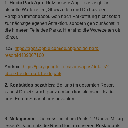
1.
Heide Park App:
Nutz unsere App – sie zeigt Dir
aktuelle Wartezeiten, Showzeiten und Du hast den
Parkplan immer dabei. Geh nach Parköffnung nicht sofort
zur nächstgelegenen Attraktion, sondern geh zunächst in
die hinteren Teile des Parks. Hier sind die Wartezeiten oft
kürzer.
iOS:
https://apps.apple.com/de/app/heide-park-
resort/id439867160
Android:
https://play.google.com/store/apps/details?
id=de.heide_park.heidepark
2. Kontaktlos bezahlen:
Bei uns im gesamten Resort
kannst Du jetzt auch ganz einfach kontaktlos mit Karte
oder Eurem Smartphone bezahlen.
3.
Mittagessen:
Du musst nicht um Punkt 12 Uhr zu Mittag
essen? Dann nutz die Rush Hour in unseren Restaurants,