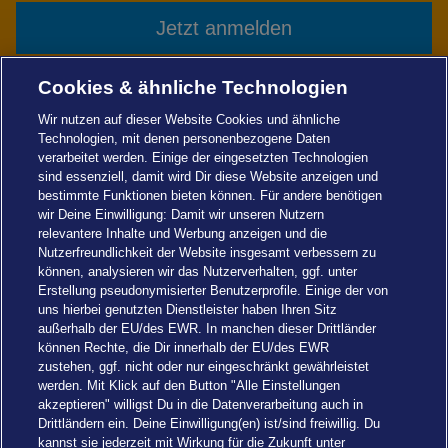
Jetzt anmelden
Cookies & ähnliche Technologien
Start
Planen
Besuch planen
Top Tipps
Wir nutzen auf dieser Website Cookies und ähnliche
Technologien, mit denen personenbezogene Daten
verarbeitet werden. Einige der eingesetzten Technologien
Entdecken
sind essenziell, damit wird Dir diese Website anzeigen und
Togg
bestimmte Funktionen bieten können. Für andere benötigen
Foot
wir Deine Einwilligung: Damit wir unseren Nutzern
Navi
relevantere Inhalte und Werbung anzeigen und die
Planen
Togg
Nutzerfreundlichkeit der Website insgesamt verbessern zu
Foot
können, analysieren wir das Nutzerverhalten, ggf. unter
Navi
Erstellung pseudonymisierter Benutzerprofile. Einige der von
Über uns
uns hierbei genutzten Dienstleister haben Ihren Sitz
Togg
außerhalb der EU/des EWR. In manchen dieser Drittländer
Foot
können Rechte, die Dir innerhalb der EU/des EWR
Navi
zustehen, ggf. nicht oder nur eingeschränkt gewährleistet
Informationen
Togg
werden. Mit Klick auf den Button "Alle Einstellungen
Foot
akzeptieren" willigst Du in die Datenverarbeitung auch in
Navi
Drittländern ein. Deine Einwilligung(en) ist/sind freiwillig. Du
kannst sie jederzeit mit Wirkung für die Zukunft unter