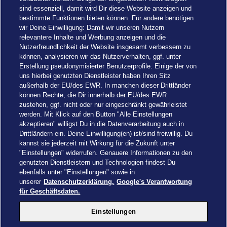
sind essenziell, damit wird Dir diese Website anzeigen und
bestimmte Funktionen bieten können. Für andere benötigen
wir Deine Einwilligung: Damit wir unseren Nutzern
relevantere Inhalte und Werbung anzeigen und die
Nutzerfreundlichkeit der Website insgesamt verbessern zu
können, analysieren wir das Nutzerverhalten, ggf. unter
Erstellung pseudonymisierter Benutzerprofile. Einige der von
uns hierbei genutzten Dienstleister haben Ihren Sitz
außerhalb der EU/des EWR. In manchen dieser Drittländer
können Rechte, die Dir innerhalb der EU/des EWR
zustehen, ggf. nicht oder nur eingeschränkt gewährleistet
werden. Mit Klick auf den Button "Alle Einstellungen
akzeptieren" willigst Du in die Datenverarbeitung auch in
Einstellungen
Drittländern ein. Deine Einwilligung(en) ist/sind freiwillig. Du
kannst sie jederzeit mit Wirkung für die Zukunft unter
"Einstellungen" widerrufen. Genauere Informationen zu den
genutzten Dienstleistern und Technologien findest Du
ebenfalls unter "Einstellungen" sowie in
unserer
Datenschutzerklärung.
Google's Verantwortung
Drachenzähmen - Die Insel © 2026 DreamWorks Animation LLC
für Geschäftsdaten.
TM & © 2026 Columbia Pictures Industries, Inc. All Rights Reserved
© 2026 ABD Ltd/Hasbro/HCPL Ltd.
Einstellungen
© Heide Park Resort 2026, alle Rechte vorbehalten. Änderungen
vorbehalten.