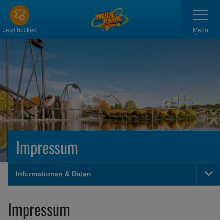
Zum
Navigatio
anzeigen
Hauptinhalt
springen
Menu
Jetzt buchen
Impressum
Informationen & Daten
Na
an
Impressum