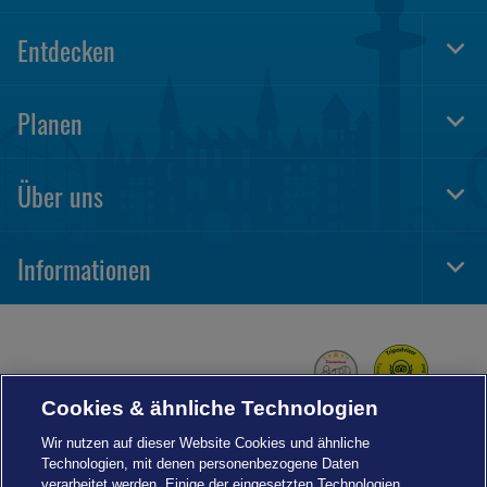
Entdecken
Togg
Foot
Navi
Planen
Togg
Foot
Navi
Über uns
Togg
Foot
Navi
Informationen
Togg
Foot
Navi
Cookies & ähnliche Technologien
Wir nutzen auf dieser Website Cookies und ähnliche
Technologien, mit denen personenbezogene Daten
verarbeitet werden. Einige der eingesetzten Technologien