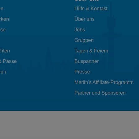
en
Hilfe & Kontakt
rken
Über uns
sse
Jobs
Gruppen
hten
Tagen & Feiern
& Pässe
Buspartner
ion
Presse
Merlin's Affiliate-Programm
Partner und Sponsoren