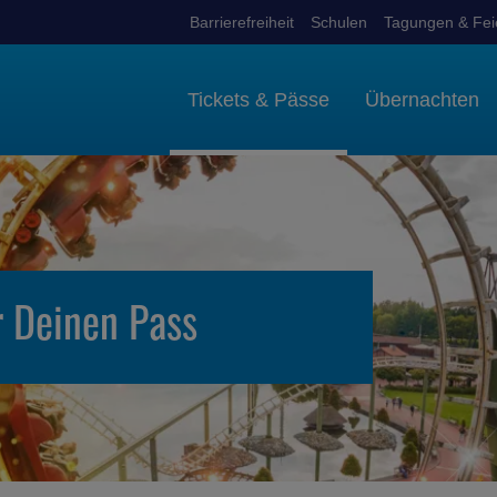
Barrierefreiheit
Schulen
Tagungen & Fei
Tickets & Pässe
Übernachten
r Deinen Pass