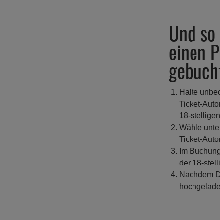
Und so 
einen 
gebucht
Halte unbed
Ticket-Auto
18-stellige
Wähle unte
Ticket-Auto
Im Buchungs
der 18-stel
Nachdem Du
hochgeladen