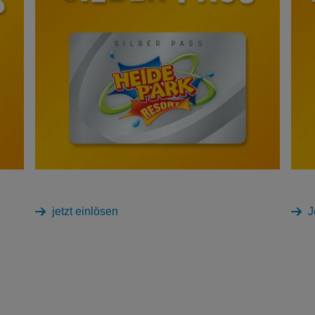
jetzt einlösen
J