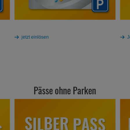
jetzt einlösen
J
Pässe ohne Parken