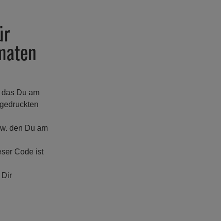
ür
maten
. das Du am
fgedruckten
zw. den Du am
ser Code ist
 Dir