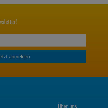
sletter!
etzt anmelden
Über uns