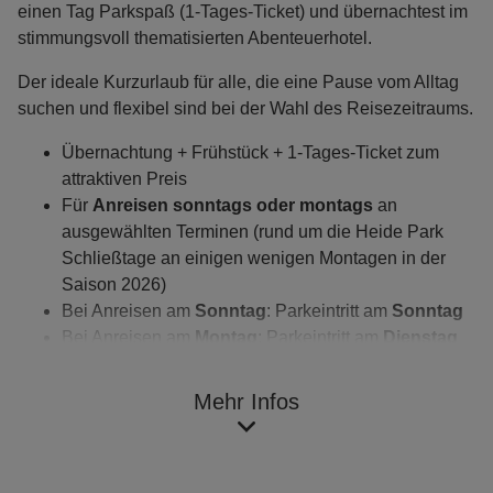
einen Tag Parkspaß (1-Tages-Ticket) und übernachtest im
stimmungsvoll thematisierten Abenteuerhotel.
Der ideale Kurzurlaub für alle, die eine Pause vom Alltag
suchen und flexibel sind bei der Wahl des Reisezeitraums.
Übernachtung + Frühstück + 1-Tages-Ticket zum
attraktiven Preis
Für
Anreisen sonntags oder montags
an
ausgewählten Terminen (rund um die Heide Park
Schließtage an einigen wenigen Montagen in der
Saison 2026)
Bei Anreisen am
Sonntag
: Parkeintritt am
Sonntag
Bei Anreisen am
Montag
: Parkeintritt am
Dienstag
Ein einziger Tag im
Freizeitpark
kann so viel
Freude
Mehr Infos
bringen: Rasante Fahrten, thematisierte Erlebniswelten,
Attraktionen für jede Altersgruppe und Genussmomente –
schaffe gemeinsame unvergessliche Erinnerungen.