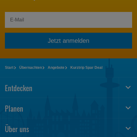
Jetzt anmelden
Start
Übernachten
Angebote
Kurztrip Spar Deal
Entdecken
Togg
Foot
Navi
Planen
Togg
Foot
Navi
Über uns
Togg
Foot