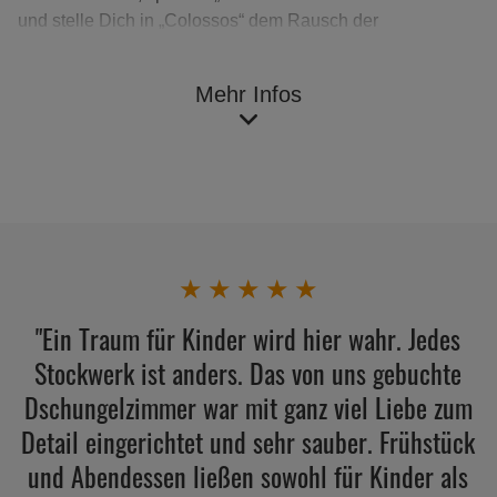
und stelle Dich in „Colossos“ dem Rausch der
Geschwindigkeit.
Das Heide Park Resort bietet nicht nur
Mehr Infos
Achterbahnspaß
,
sondern ist eines der
Top-Ausflugsziele
Niedersachsens
mit einer Vielzahl von
Attraktionen für
die ganze Familie
.
Plane Deinen Kurzurlaub jetzt und freu Dich auf
unvergessliche Abenteuer! Es wartet die Auszeit auf Dich -
für Jung und Alt geeignet.
★
★
★
★
★
"Ein Traum für Kinder wird hier wahr. Jedes
Kurzurlaub buchen
Stockwerk ist anders. Das von uns gebuchte
Dschungelzimmer war mit ganz viel Liebe zum
Detail eingerichtet und sehr sauber. Frühstück
und Abendessen ließen sowohl für Kinder als