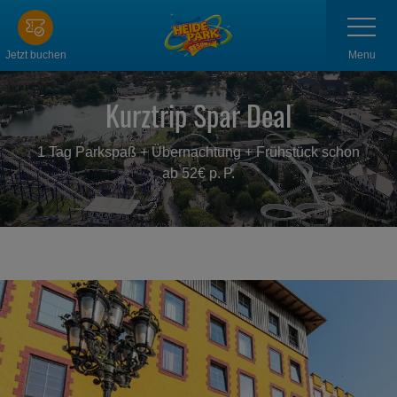
Zum
Navigatio
anzeigen
Hauptinhalt
springen
Menu
Jetzt buchen
Kurztrip Spar Deal
1 Tag Parkspaß + Übernachtung + Frühstück schon
ab 52€ p. P.