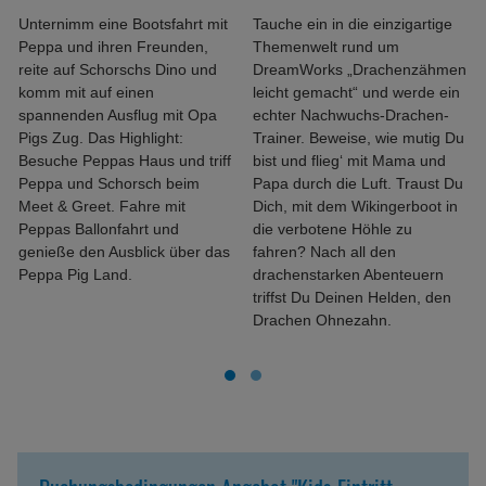
Unternimm eine Bootsfahrt mit
Tauche ein in die einzigartige
Peppa und ihren Freunden,
Themenwelt rund um
reite auf Schorschs Dino und
DreamWorks „Drachenzähmen
komm mit auf einen
leicht gemacht“ und werde ein
spannenden Ausflug mit Opa
echter Nachwuchs-Drachen-
Pigs Zug. Das Highlight:
Trainer. Beweise, wie mutig Du
Besuche Peppas Haus und triff
bist und flieg‘ mit Mama und
Peppa und Schorsch beim
Papa durch die Luft. Traust Du
Meet & Greet. Fahre mit
Dich, mit dem Wikingerboot in
Peppas Ballonfahrt und
die verbotene Höhle zu
genieße den Ausblick über das
fahren? Nach all den
Peppa Pig Land.
drachenstarken Abenteuern
triffst Du Deinen Helden, den
Drachen Ohnezahn.
Buchungsbedingungen Angebot "Kids-Eintritt