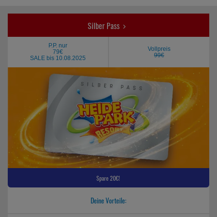
Silber Pass
P.P. nur
Vollpreis
79€
99€
SALE bis 10.08.2025
Spare 20€!
Deine Vorteile: