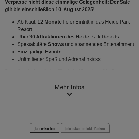
Verpasse nicht diese einmalige Gelegenheit: Der Sale
gilt bis einschließlich 10. August 2025!
Ab Kauf:
12 Monate
freier Eintritt in das Heide Park
Resort
Über
30 Attraktionen
des Heide Park Resorts
Spektakuläre
Shows
und spannendes Entertainment
Einzigartige
Events
Unlimitierter Spaß und Adrenalinkicks
Du willst ein Jahr freien Eintritt in
15 weitere Merlin-
Attraktionen
sowie weitere Vergünstigungen nutzen?
Dann ist der
Merlin Abenteuer-Pass
Mehr Infos
eine perfekte Wahl
für Dich!
(Ausschlusstage & Schließzeiten beachten)
Alle Jahreskarten entdecken
Jahreskarten
Jahreskarten inkl. Parken