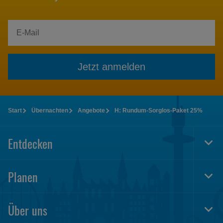
Jetzt anmelden
Start
Übernachten
Angebote
H: Rundum-Sorglos-Paket 25%
Entdecken
Togg
Foot
Navi
Planen
Togg
Foot
Navi
Über uns
Togg
Foot