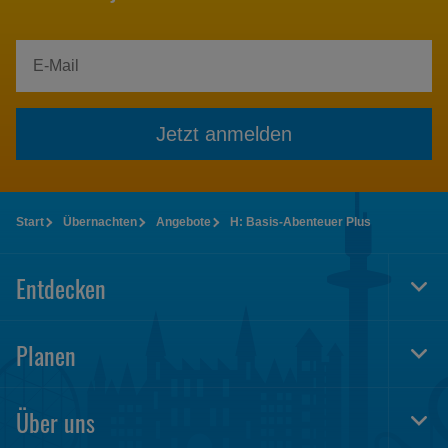
Jetzt anmelden
Start
Übernachten
Angebote
H: Basis-Abenteuer Plus
Entdecken
Togg
Foot
Navi
Planen
Togg
Foot
Navi
Über uns
Togg
Foot