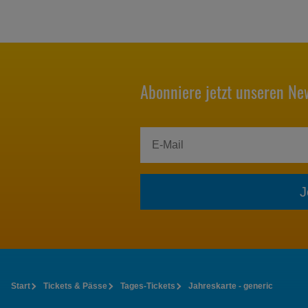
Abonniere jetzt unseren New
J
Start
Tickets & Pässe
Tages-Tickets
Jahreskarte - generic