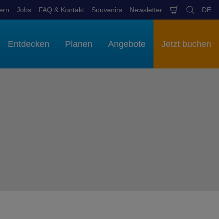
ern
Jobs
FAQ & Kontakt
Souvenirs
Newsletter
DE
Warenkob
Suchen
Spr
aus
Entdecken
Planen
Angebote
Jetzt buchen