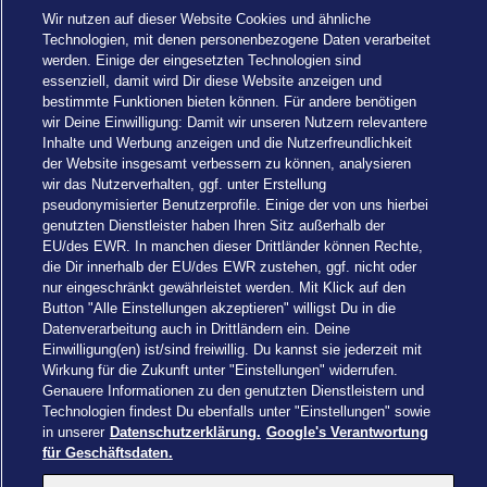
Wir nutzen auf dieser Website Cookies und ähnliche
Technologien, mit denen personenbezogene Daten verarbeitet
werden. Einige der eingesetzten Technologien sind
essenziell, damit wird Dir diese Website anzeigen und
bestimmte Funktionen bieten können. Für andere benötigen
wir Deine Einwilligung: Damit wir unseren Nutzern relevantere
Inhalte und Werbung anzeigen und die Nutzerfreundlichkeit
der Website insgesamt verbessern zu können, analysieren
wir das Nutzerverhalten, ggf. unter Erstellung
pseudonymisierter Benutzerprofile. Einige der von uns hierbei
Einstellungen
genutzten Dienstleister haben Ihren Sitz außerhalb der
EU/des EWR. In manchen dieser Drittländer können Rechte,
die Dir innerhalb der EU/des EWR zustehen, ggf. nicht oder
nur eingeschränkt gewährleistet werden. Mit Klick auf den
Button "Alle Einstellungen akzeptieren" willigst Du in die
Datenverarbeitung auch in Drittländern ein. Deine
Drachenzähmen - Die Insel © 2026 DreamWorks Animation LLC
Einwilligung(en) ist/sind freiwillig. Du kannst sie jederzeit mit
TM & © 2026 Columbia Pictures Industries, Inc. All Rights Reserved
Wirkung für die Zukunft unter "Einstellungen" widerrufen.
© 2026 ABD Ltd/Hasbro/HCPL Ltd.
Genauere Informationen zu den genutzten Dienstleistern und
© Heide Park Resort 2026, alle Rechte vorbehalten. Änderungen
Technologien findest Du ebenfalls unter "Einstellungen" sowie
vorbehalten.
in unserer
Datenschutzerklärung.
Google's Verantwortung
für Geschäftsdaten.