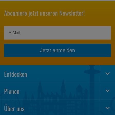
Abonniere jetzt unseren Newsletter!
Jetzt anmelden
Entdecken
Togg
Foot
Navi
Planen
Togg
Foot
Navi
Über uns
Togg
Foot