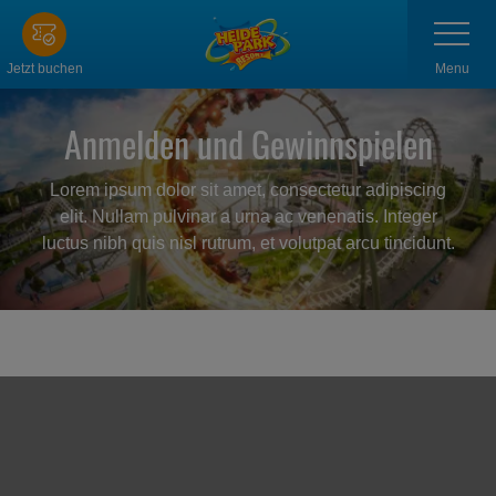
Zum
Navigatio
anzeigen
Hauptinhalt
springen
Menu
Jetzt buchen
Anmelden und Gewinnspielen
Lorem ipsum dolor sit amet, consectetur adipiscing
elit. Nullam pulvinar a urna ac venenatis. Integer
luctus nibh quis nisl rutrum, et volutpat arcu tincidunt.