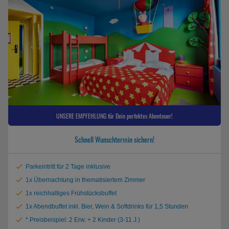
UNSERE EMPFEHLUNG für Dein perfektes Abenteuer!
Schnell Wunschtermin sichern!
Parkeintritt für 2 Tage inklusive
1x Übernachtung in thematisiertem Zimmer
1x reichhaltiges Frühstücksbuffet
1x Abendbuffet inkl. Bier, Wein & Softdrinks für 1,5 Stunden
* Preisbeispiel: 2 Erw. + 2 Kinder (3-11 J.)