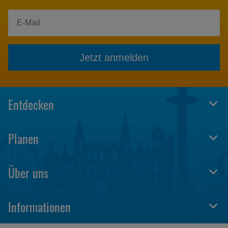
Jetzt anmelden
Entdecken
Togg
Foot
Navi
Planen
Togg
Foot
Navi
Über uns
Togg
Foot
Navi
Informationen
Togg
Foot