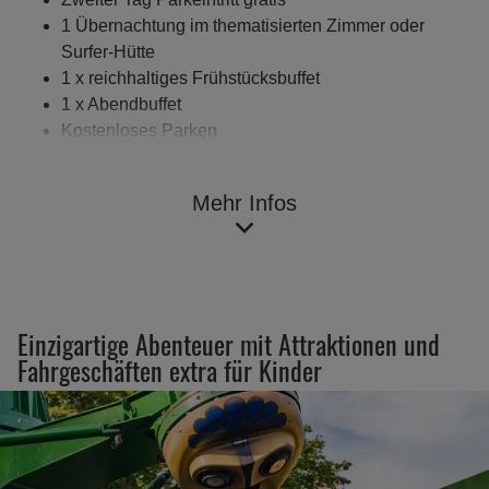
1 Übernachtung im thematisierten Zimmer oder
Surfer-Hütte
1 x reichhaltiges Frühstücksbuffet
1 x Abendbuffet
Kostenloses Parken
Spaßbad & Saunabereich für unsere Hotelgäste
Highlights für Kinder im Hotel: Digitale 'Magische
Mehr Infos
Schatzsuche', Indoor-Spielplatz & Laser-Spiel.
Highlights für Kinder im Holiday Camp:
Beachvolleyball, Fußball am Sandstrand,
Tischtennis und chill-out area
Erlebe Deinen Ferienpark-Aufenthalt in Niedersachsen!
Einzigartige Abenteuer mit Attraktionen und
Fahrgeschäften extra für Kinder
Angebote entdecken