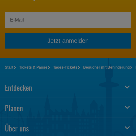
Jetzt anmelden
Start
Tickets & Pässe
Tages-Tickets
Besucher mit Behinderung
Entdecken
Togg
Foot
Navi
Planen
Togg
Foot
Navi
Über uns
Togg
Foot