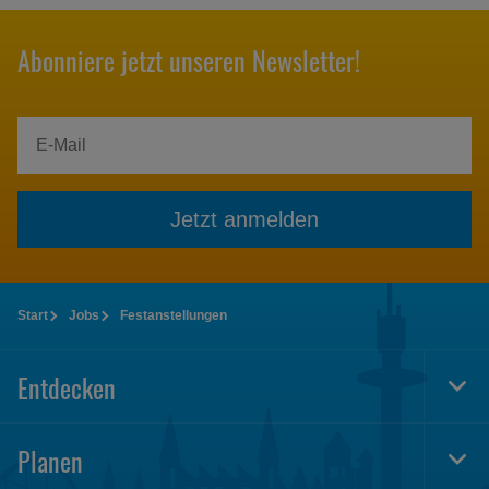
Abonniere jetzt unseren Newsletter!
Jetzt anmelden
Start
Jobs
Festanstellungen
Entdecken
Togg
Foot
Navi
Planen
Togg
Foot