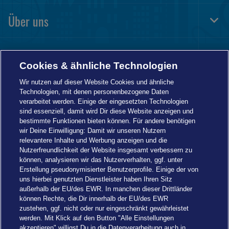
Navi
Über uns
Togg
Foot
Navi
Informationen
Togg
Cookies & ähnliche Technologien
Foot
Navi
Wir nutzen auf dieser Website Cookies und ähnliche
Technologien, mit denen personenbezogene Daten
verarbeitet werden. Einige der eingesetzten Technologien
sind essenziell, damit wird Dir diese Website anzeigen und
bestimmte Funktionen bieten können. Für andere benötigen
wir Deine Einwilligung: Damit wir unseren Nutzern
relevantere Inhalte und Werbung anzeigen und die
Nutzerfreundlichkeit der Website insgesamt verbessern zu
können, analysieren wir das Nutzerverhalten, ggf. unter
Erstellung pseudonymisierter Benutzerprofile. Einige der von
uns hierbei genutzten Dienstleister haben Ihren Sitz
außerhalb der EU/des EWR. In manchen dieser Drittländer
können Rechte, die Dir innerhalb der EU/des EWR
zustehen, ggf. nicht oder nur eingeschränkt gewährleistet
werden. Mit Klick auf den Button "Alle Einstellungen
akzeptieren" willigst Du in die Datenverarbeitung auch in