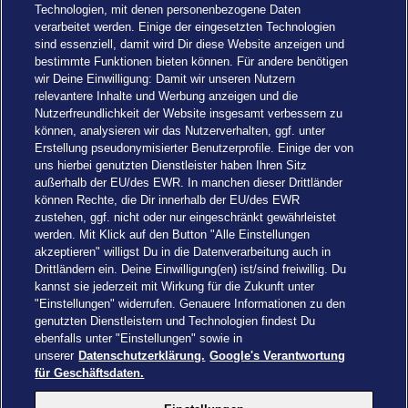
Technologien, mit denen personenbezogene Daten
verarbeitet werden. Einige der eingesetzten Technologien
sind essenziell, damit wird Dir diese Website anzeigen und
bestimmte Funktionen bieten können. Für andere benötigen
wir Deine Einwilligung: Damit wir unseren Nutzern
relevantere Inhalte und Werbung anzeigen und die
Nutzerfreundlichkeit der Website insgesamt verbessern zu
können, analysieren wir das Nutzerverhalten, ggf. unter
Erstellung pseudonymisierter Benutzerprofile. Einige der von
uns hierbei genutzten Dienstleister haben Ihren Sitz
außerhalb der EU/des EWR. In manchen dieser Drittländer
können Rechte, die Dir innerhalb der EU/des EWR
zustehen, ggf. nicht oder nur eingeschränkt gewährleistet
werden. Mit Klick auf den Button "Alle Einstellungen
akzeptieren" willigst Du in die Datenverarbeitung auch in
Einstellungen
Drittländern ein. Deine Einwilligung(en) ist/sind freiwillig. Du
kannst sie jederzeit mit Wirkung für die Zukunft unter
"Einstellungen" widerrufen. Genauere Informationen zu den
genutzten Dienstleistern und Technologien findest Du
ebenfalls unter "Einstellungen" sowie in
unserer
Datenschutzerklärung.
Google's Verantwortung
Drachenzähmen - Die Insel © 2026 DreamWorks Animation LLC
für Geschäftsdaten.
TM & © 2026 Columbia Pictures Industries, Inc. All Rights Reserved
© 2026 ABD Ltd/Hasbro/HCPL Ltd.