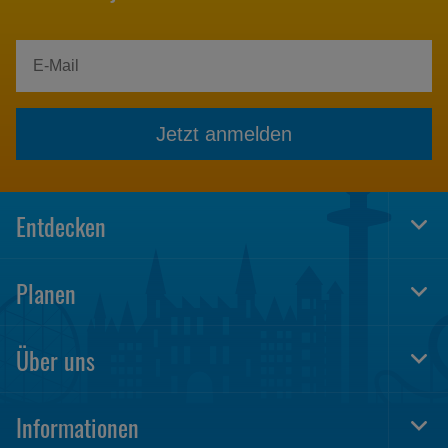
Jetzt anmelden
Entdecken
Togg
Foot
Navi
Planen
Togg
Foot
Navi
Über uns
Togg
Foot
Navi
Informationen
Togg