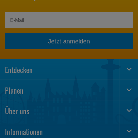
Jetzt anmelden
Entdecken
Togg
Foot
Navi
Planen
Togg
Foot
Navi
Über uns
Togg
Foot
Navi
Informationen
Togg