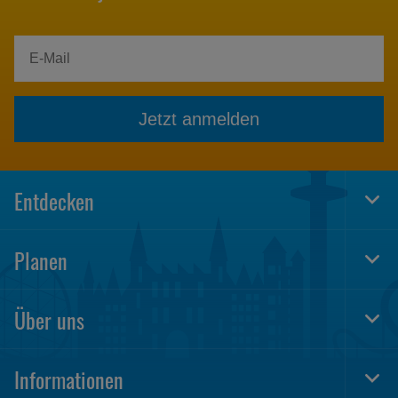
Jetzt anmelden
Entdecken
Togg
Foot
Navi
Planen
Togg
Foot
Navi
Über uns
Togg
Foot
Navi
Informationen
Togg