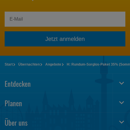
Jetzt anmelden
Start
Übernachten
Angebote
H: Rundum-Sorglos-Paket 35% (Som
Entdecken
Togg
Foot
Navi
Planen
Togg
Foot
Navi
Über uns
Togg
Foot