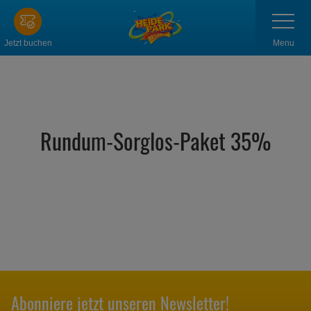
Zum
Navigatio
anzeigen
Hauptinhalt
springen
Menu
Jetzt buchen
Rundum-Sorglos-Paket 35%
Abonniere jetzt unseren Newsletter!