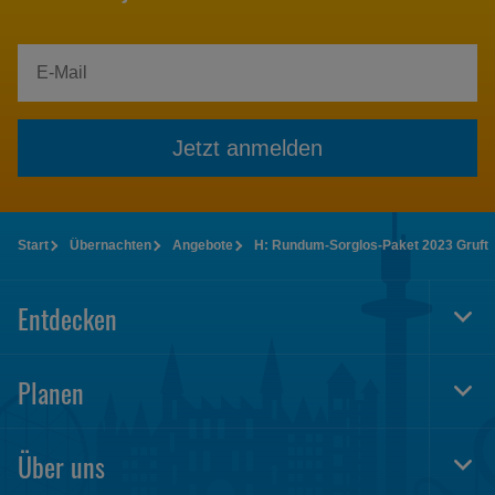
Jetzt anmelden
Start
Übernachten
Angebote
H: Rundum-Sorglos-Paket 2023 Gruft
Entdecken
Togg
Foot
Navi
Planen
Togg
Foot
Navi
Über uns
Togg
Foot