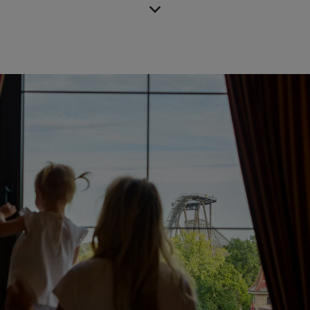
Kostenloses Parken
Zugang zu unserem Spaßbad & Saunabereich
Unsere Highlights für Kinder: Digitale 'Magische
Schatzsuche', Indoor-Spielplatz & Laser-Spiel.
Erlebe Deinen Ferienpark-Aufenthalt in Niedersachsen!
Jetzt buchen