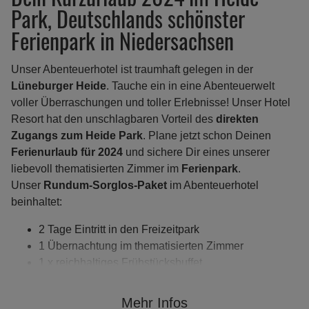
Park, Deutschlands schönster
Ferienpark in Niedersachsen
Unser Abenteuerhotel ist traumhaft gelegen in der
Lüneburger Heide
. Tauche ein in eine Abenteuerwelt
voller Überraschungen und toller Erlebnisse! Unser Hotel
Resort hat den unschlagbaren Vorteil des
direkten
Zugangs zum Heide Park
. Plane jetzt schon Deinen
Ferienurlaub für 2024
und sichere Dir eines unserer
liebevoll thematisierten Zimmer im
Ferienpark
.
Unser
Rundum-Sorglos-Paket
im Abenteuerhotel
beinhaltet:
2 Tage Eintritt in den Freizeitpark
1 Übernachtung im thematisierten Zimmer
1 x reichhaltiges Frühstücksbuffet
1 x Abendbuffet inkl. Bier, Wein & Softdrinks für 1,5
Stunden
Mehr Infos