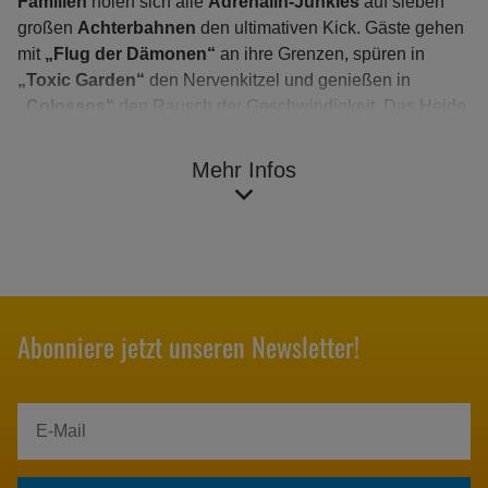
Familien
holen sich alle
Adrenalin-Junkies
auf sieben
großen
Achterbahnen
den ultimativen Kick. Gäste gehen
mit
„Flug der Dämonen“
an ihre Grenzen, spüren in
„Toxic Garden“
den Nervenkitzel und genießen in
„Colossos“
den Rausch der Geschwindigkeit. Das Heide
Park Resort bietet nicht nur Achterbahnspaß, sondern
eines der
Top-Ausflugsziele Niedersachsens
, mit einer
Mehr Infos
Vielzahl von Attraktionen für die ganze Familie.
Plane Deinen
Kurzurlaub für 2024
in einem der
beliebtesten
Hotels in Soltau
und sichere Dir eines
unserer liebevoll gestalteten Themenzimmer. Erlebe
unvergessliche Abenteuer und einen
Familienurlaub in
Deutschland
, der für Jung und Alt geeignet ist.
Abonniere jetzt unseren Newsletter!
Jetzt buchen