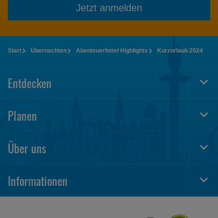
Jetzt anmelden
Start
Übernachten
Abenteuerhotel Highlights
Kurzurlaub 2024
Entdecken
Togg
Foot
Navi
Planen
Togg
Foot
Navi
Über uns
Togg
Foot
Navi
Informationen
Togg
Foot
Navi