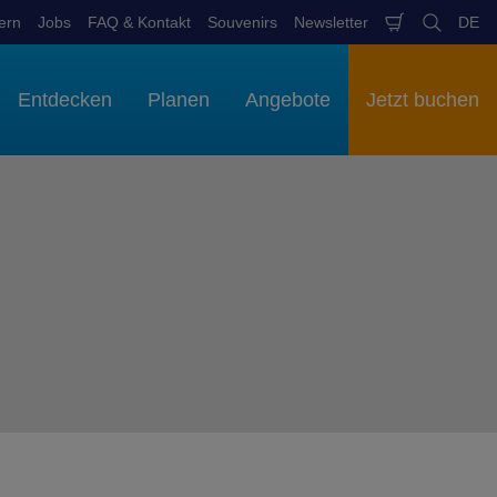
ern
Jobs
FAQ & Kontakt
Souvenirs
Newsletter
DE
Warenkob
Suchen
Spr
aus
Entdecken
Planen
Angebote
Jetzt buchen