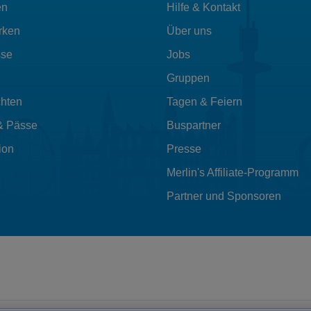
en
Hilfe & Kontakt
rken
Über uns
sse
Jobs
Gruppen
hten
Tagen & Feiern
& Pässe
Buspartner
ion
Presse
Merlin's Affiliate-Programm
Partner und Sponsoren