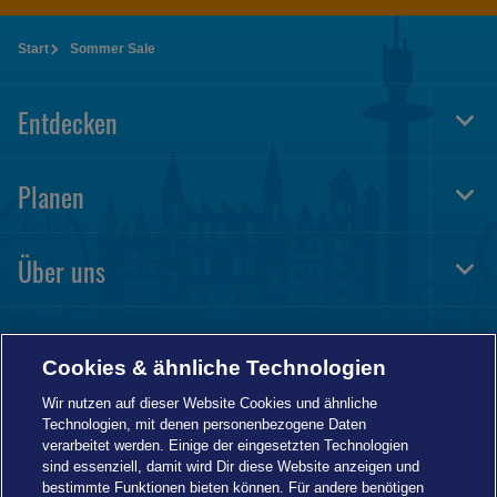
Start
Sommer Sale
Entdecken
Togg
Foot
Navi
Planen
Togg
Foot
Navi
Über uns
Togg
Foot
Navi
Informationen
Togg
Cookies & ähnliche Technologien
Foot
Navi
Wir nutzen auf dieser Website Cookies und ähnliche
Technologien, mit denen personenbezogene Daten
verarbeitet werden. Einige der eingesetzten Technologien
sind essenziell, damit wird Dir diese Website anzeigen und
bestimmte Funktionen bieten können. Für andere benötigen