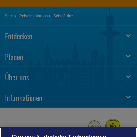
Start
Reiseinspiration
Schulferien
Entdecken
Togg
Foot
Navi
Planen
Togg
Foot
Navi
Über uns
Togg
Foot
Navi
Informationen
Togg
Foot
Navi
Cookies & ähnliche Technologien