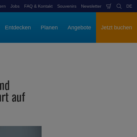
ern
Jobs
FAQ & Kontakt
Souvenirs
Newsletter
DE
Warenkob
Suchen
Spr
aus
Entdecken
Planen
Angebote
Jetzt buchen
und
rt auf