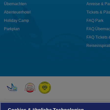
Übernachten
Anreise & Pa
Abenteuerhotel
Tickets & Pä
Holiday Camp
FAQ Park
Parkplan
FAQ Übernac
FAQ Tickets 
Reiseinspirat
Drachenzähmen - Die Insel © 2026 DreamWorks Animation LLC
TM & © 2026 Columbia Pictures Industries, Inc. All Rights Reserved
Cookies & ähnliche Technologien