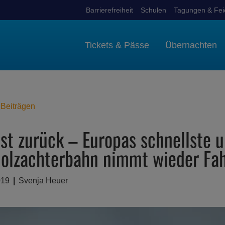
Barrierefreiheit
Schulen
Tagungen & Fei
Tickets & Pässe
Übernachten
 Beiträgen
ist zurück – Europas schnellste 
olzachterbahn nimmt wieder Fah
019
Svenja Heuer