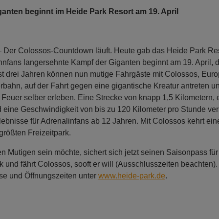
anten beginnt im Heide Park Resort am 19. April
 – Der Colossos-Countdown läuft. Heute gab das Heide Park Re
hnfans langersehnte Kampf der Giganten beginnt am 19. April, 
ast drei Jahren können nun mutige Fahrgäste mit Colossos, Euro
rbahn, auf der Fahrt gegen eine gigantische Kreatur antreten u
Feuer selber erleben. Eine Strecke von knapp 1,5 Kilometern, 
 eine Geschwindigkeit von bis zu 120 Kilometer pro Stunde ve
lebnisse für Adrenalinfans ab 12 Jahren. Mit Colossos kehrt ein
rößten Freizeitpark.
en Mutigen sein möchte, sichert sich jetzt seinen Saisonpass f
k und fährt Colossos, sooft er will (Ausschlusszeiten beachten).
ise und Öffnungszeiten unter
www.heide-park.de
.