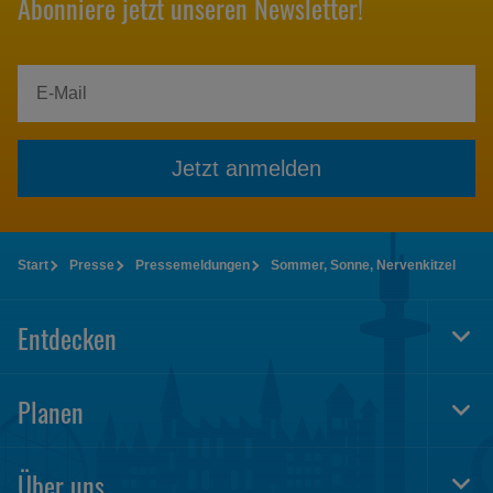
Abonniere jetzt unseren Newsletter!
Jetzt anmelden
Start
Presse
Pressemeldungen
Sommer, Sonne, Nervenkitzel
Entdecken
Togg
Foot
Navi
Planen
Togg
Foot
Navi
Über uns