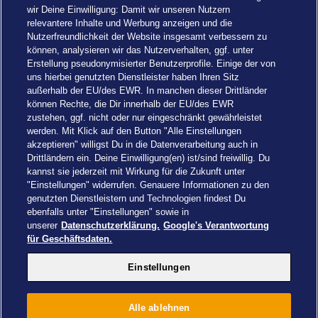
wir Deine Einwilligung: Damit wir unseren Nutzern
relevantere Inhalte und Werbung anzeigen und die
Nutzerfreundlichkeit der Website insgesamt verbessern zu
können, analysieren wir das Nutzerverhalten, ggf. unter
Erstellung pseudonymisierter Benutzerprofile. Einige der von
uns hierbei genutzten Dienstleister haben Ihren Sitz
außerhalb der EU/des EWR. In manchen dieser Drittländer
können Rechte, die Dir innerhalb der EU/des EWR
zustehen, ggf. nicht oder nur eingeschränkt gewährleistet
werden. Mit Klick auf den Button "Alle Einstellungen
akzeptieren" willigst Du in die Datenverarbeitung auch in
Einstellungen
Drittländern ein. Deine Einwilligung(en) ist/sind freiwillig. Du
kannst sie jederzeit mit Wirkung für die Zukunft unter
"Einstellungen" widerrufen. Genauere Informationen zu den
genutzten Dienstleistern und Technologien findest Du
ebenfalls unter "Einstellungen" sowie in
unserer
Datenschutzerklärung.
Google's Verantwortung
Drachenzähmen - Die Insel © 2026 DreamWorks Animation LLC
für Geschäftsdaten.
TM & © 2026 Columbia Pictures Industries, Inc. All Rights Reserved
© 2026 ABD Ltd/Hasbro/HCPL Ltd.
Einstellungen
© Heide Park Resort 2026, alle Rechte vorbehalten. Änderungen
vorbehalten.
Alle ablehnen