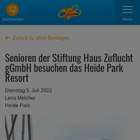
Zum
Navigatio
anzeigen
Hauptinhalt
springen
Menu
Jetzt buchen
Zurück zu allen Beiträgen
Senioren der Stiftung Haus Zuflucht
gGmbH besuchen das Heide Park
Resort
Dienstag 5. Juli 2022
Lena Melcher
Heide Park