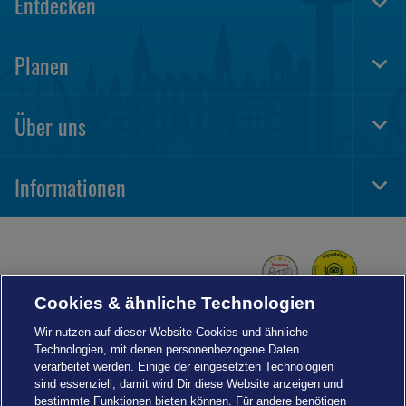
Entdecken
Togg
Foot
Navi
Planen
Togg
Foot
Navi
Über uns
Togg
Foot
Navi
Informationen
Togg
Foot
Navi
Cookies & ähnliche Technologien
Wir nutzen auf dieser Website Cookies und ähnliche
Technologien, mit denen personenbezogene Daten
verarbeitet werden. Einige der eingesetzten Technologien
sind essenziell, damit wird Dir diese Website anzeigen und
bestimmte Funktionen bieten können. Für andere benötigen