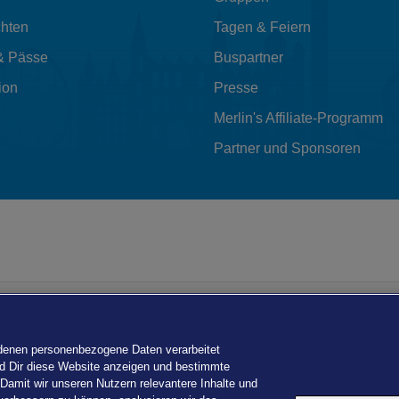
hten
Tagen & Feiern
& Pässe
Buspartner
ion
Presse
Merlin's Affiliate-Programm
Partner und Sponsoren
 denen personenbezogene Daten verarbeitet
ird Dir diese Website anzeigen und bestimmte
 Damit wir unseren Nutzern relevantere Inhalte und