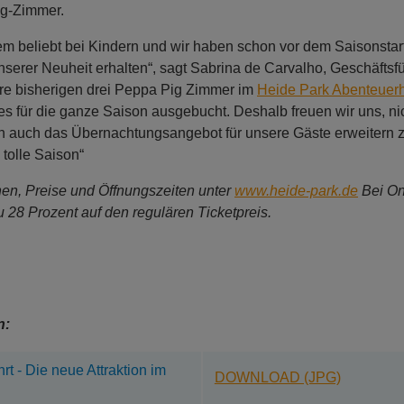
ig-Zimmer.
em beliebt bei Kindern und wir haben schon vor dem Saisonstart 
erer Neuheit erhalten“, sagt Sabrina de Carvalho, Geschäftsf
re bisherigen drei Peppa Pig Zimmer im
Heide Park Abenteuerh
es für die ganze Saison ausgebucht. Deshalb freuen wir uns, ni
rn auch das Übernachtungsangebot für unsere Gäste erweitern 
 tolle Saison“
nen, Preise und Öffnungszeiten unter
www.heide-park.de
Bei O
u 28 Prozent auf den regulären Ticketpreis.
n:
t - Die neue Attraktion im
DOWNLOAD (JPG)