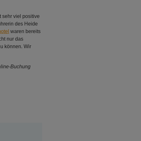
sehr viel positive
ührerin des Heide
otel
waren bereits
cht nur das
zu können. Wir
nline-Buchung