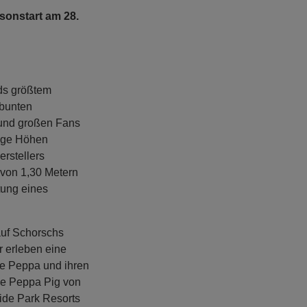
sonstart am 28.
ds größtem
rbunten
 und großen Fans
tige Höhen
erstellers
 von 1,30 Metern
tung eines
auf Schorschs
 erleben eine
ie Peppa und ihren
ie Peppa Pig
von
eide Park Resorts