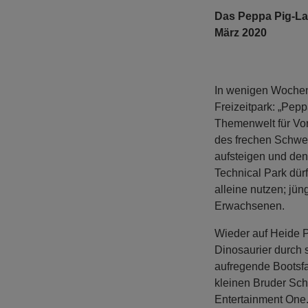
Das Peppa Pig-Lan
März 2020
In wenigen Wochen
Freizeitpark: „Pep
Themenwelt für Vor
des frechen Schwei
aufsteigen und den 
Technical Park dür
alleine nutzen; jün
Erwachsenen.
Wieder auf Heide 
Dinosaurier durch
aufregende Bootsfa
kleinen Bruder Sch
Entertainment One.