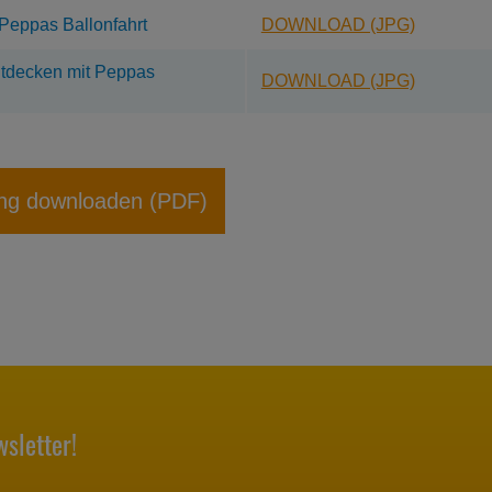
Peppas Ballonfahrt
DOWNLOAD (JPG)
ntdecken mit Peppas
DOWNLOAD (JPG)
ng downloaden (PDF)
sletter!