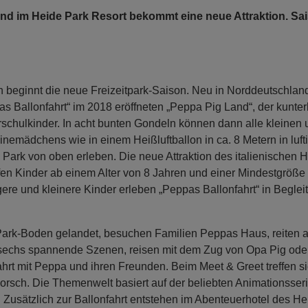
d im Heide Park Resort bekommt eine neue Attraktion. Sai
 beginnt die neue Freizeitpark-Saison. Neu in Norddeutschlan
pas Ballonfahrt“ im 2018 eröffneten „Peppa Pig Land“, der kunte
schulkinder. In acht bunten Gondeln können dann alle kleinen
nemädchens wie in einem Heißluftballon in ca. 8 Metern in luf
Park von oben erleben. Die neue Attraktion des italienischen H
fen Kinder ab einem Alter von 8 Jahren und einer Mindestgröße
gere und kleinere Kinder erleben „Peppas Ballonfahrt“ in Beglei
Park-Boden gelandet, besuchen Familien Peppas Haus, reiten 
 sechs spannende Szenen, reisen mit dem Zug von Opa Pig oder
hrt mit Peppa und ihren Freunden. Beim Meet & Greet treffen s
orsch. Die Themenwelt basiert auf der beliebten Animationsser
 Zusätzlich zur Ballonfahrt entstehen im Abenteuerhotel des H