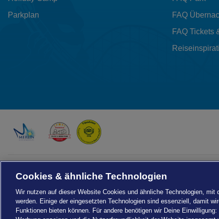
Parkplan
FAQ Übernac
FAQ Tickets 
Reiseinspirat
Drachenzähmen - Die Insel © 2026 DreamWorks Animation LLC
TM & © 2026 Columbia Pictures Industries, Inc. All Rights Reserved
Cookies & ähnliche Technologien
© 2026 ABD Ltd/Hasbro/HCPL Ltd.
© Heide Park Resort 2026, alle Rechte vorbehalten. Änderungen vorbehalten.
Wir nutzen auf dieser Website Cookies und ähnliche Technologien, mit
werden. Einige der eingesetzten Technologien sind essenziell, damit w
Funktionen bieten können. Für andere benötigen wir Deine Einwilligung:
Einstellungen