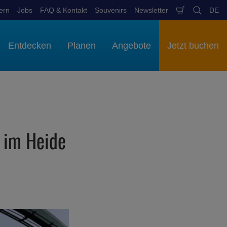
ern
Jobs
FAQ & Kontakt
Souvenirs
Newsletter
DE
Warenkob
Suchen
Spr
aus
Entdecken
Planen
Angebote
Jetzt buchen
 im Heide