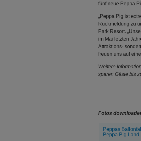
fünf neue Peppa P
„Peppa Pig ist extr
Rückmeldung zu uns
Park Resort. „Unse
im Mai letzten Jahr
Attraktions- sonde
freuen uns auf eine
Weitere Informatio
sparen Gäste bis z
Fotos downloade
Peppas Ballonfahr
Peppa Pig Land