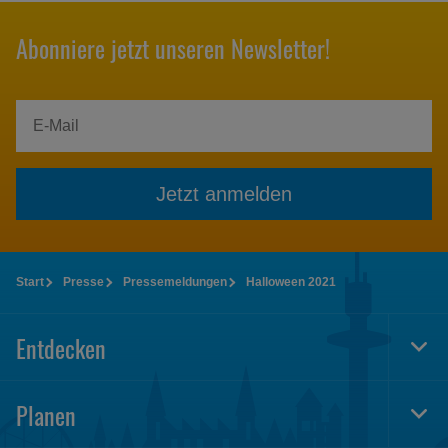
Abonniere jetzt unseren Newsletter!
Jetzt anmelden
Start
Presse
Pressemeldungen
Halloween 2021
Entdecken
Togg
Foot
Navi
Planen
Togg
Foot