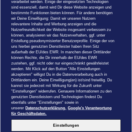
verarbeitet werden. Einige der eingesetzten Technologien
sind essenziell, damit wird Dir diese Website anzeigen und
bestimmte Funktionen bieten können. Für andere benötigen
wir Deine Einwilligung: Damit wir unseren Nutzern
relevantere Inhalte und Werbung anzeigen und die
Nutzerfreundlichkeit der Website insgesamt verbessern zu
können, analysieren wir das Nutzerverhalten, ggf. unter
Erstellung pseudonymisierter Benutzerprofile. Einige der von
uns hierbei genutzten Dienstleister haben Ihren Sitz
außerhalb der EU/des EWR. In manchen dieser Drittländer
können Rechte, die Dir innerhalb der EU/des EWR
zustehen, ggf. nicht oder nur eingeschränkt gewährleistet
werden. Mit Klick auf den Button "Alle Einstellungen
akzeptieren" willigst Du in die Datenverarbeitung auch in
Einstellungen
Drittländern ein. Deine Einwilligung(en) ist/sind freiwillig. Du
kannst sie jederzeit mit Wirkung für die Zukunft unter
"Einstellungen" widerrufen. Genauere Informationen zu den
genutzten Dienstleistern und Technologien findest Du
ebenfalls unter "Einstellungen" sowie in
unserer
Datenschutzerklärung.
Google's Verantwortung
Drachenzähmen - Die Insel © 2026 DreamWorks Animation LLC
für Geschäftsdaten.
TM & © 2026 Columbia Pictures Industries, Inc. All Rights Reserved
© 2026 ABD Ltd/Hasbro/HCPL Ltd.
Einstellungen
© Heide Park Resort 2026, alle Rechte vorbehalten. Änderungen
vorbehalten.