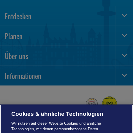
Entdecken
Togg
Foot
Navi
Planen
Togg
Foot
Navi
Über uns
Togg
Foot
Navi
Informationen
Togg
Foot
Navi
Cookies & ähnliche Technologien
Wir nutzen auf dieser Website Cookies und ähnliche
Technologien, mit denen personenbezogene Daten