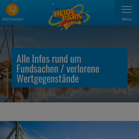
Zum
Navigatio
anzeigen
Hauptinhalt
springen
Menu
Jetzt buchen
Alle Infos rund um
Fundsachen / verlorene
Wertgegenstände