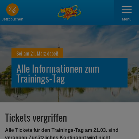
Zum
Navigatio
anzeigen
Hauptinhalt
springen
Menu
Jetzt buchen
Sei am 21. März dabei!
Alle Informationen zum
Trainings-Tag
Tickets vergriffen
Alle Tickets für den Trainings-Tag am 21.03. sind
vergeben Zusätzliches Kontingent wird nicht