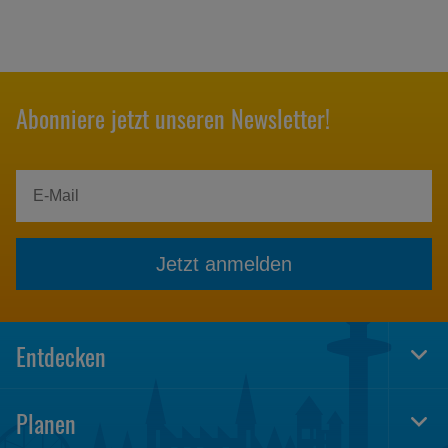
Abonniere jetzt unseren Newsletter!
Jetzt anmelden
Entdecken
Togg
Foot
Navi
Planen
Togg