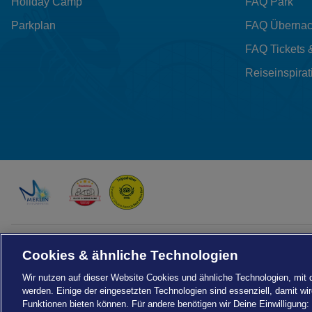
Holiday Camp
FAQ Park
Parkplan
FAQ Übernac
FAQ Tickets 
Reiseinspirat
Drachenzähmen - Die Insel © 2026 DreamWorks Animation LLC
TM & © 2026 Columbia Pictures Industries, Inc. All Rights Reserved
Cookies & ähnliche Technologien
© 2026 ABD Ltd/Hasbro/HCPL Ltd.
© Heide Park Resort 2026, alle Rechte vorbehalten. Änderungen vorbehalten.
Wir nutzen auf dieser Website Cookies und ähnliche Technologien, mit
werden. Einige der eingesetzten Technologien sind essenziell, damit w
Funktionen bieten können. Für andere benötigen wir Deine Einwilligung: