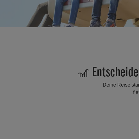
🎢 Entscheide 
Deine Reise star
fl