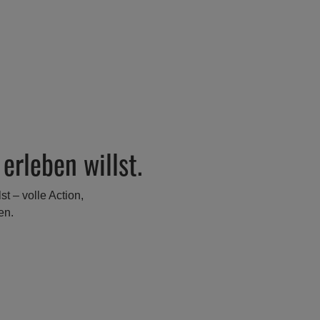
erleben willst.
t – volle Action,
en.