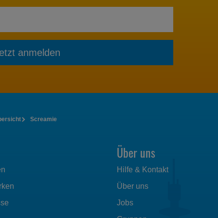
etzt anmelden
bersicht
Screamie
Über uns
en
Hilfe & Kontakt
rken
Über uns
sse
Jobs