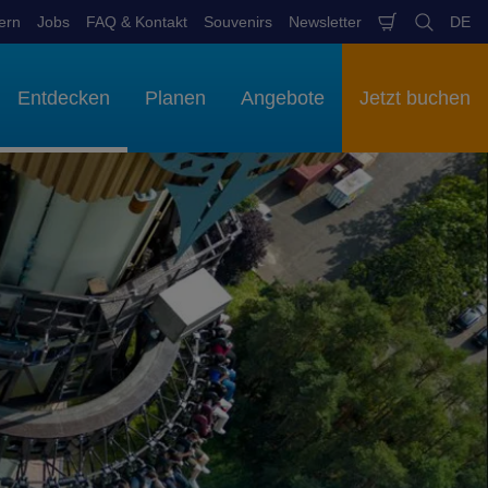
ern
Jobs
FAQ & Kontakt
Souvenirs
Newsletter
DE
Warenkob
Suchen
Spr
aus
Entdecken
Planen
Angebote
Jetzt buchen