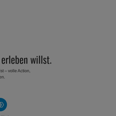
erleben willst.
t – volle Action,
en.