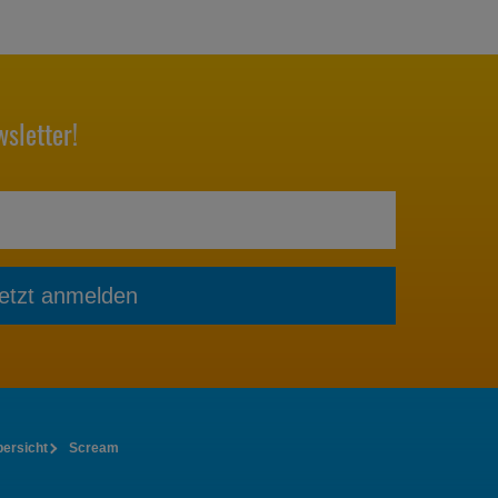
sletter!
etzt anmelden
bersicht
Scream