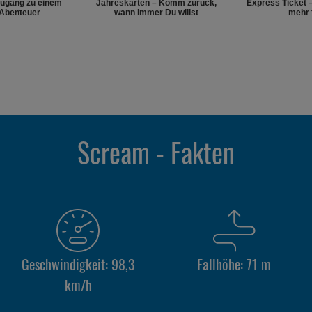
Zugang zu einem
Jahreskarten – Komm zurück,
Express Ticket 
 Abenteuer
wann immer Du willst
mehr 
Scream - Fakten
Geschwindigkeit: 98,3
Fallhöhe: 71 m
km/h