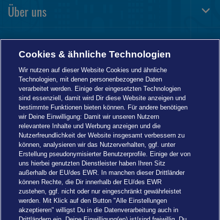
Über uns
Togg
Foot
Navi
Informationen
Togg
Cookies & ähnliche Technologien
Foot
Navi
Wir nutzen auf dieser Website Cookies und ähnliche
Technologien, mit denen personenbezogene Daten
verarbeitet werden. Einige der eingesetzten Technologien
sind essenziell, damit wird Dir diese Website anzeigen und
bestimmte Funktionen bieten können. Für andere benötigen
wir Deine Einwilligung: Damit wir unseren Nutzern
relevantere Inhalte und Werbung anzeigen und die
Nutzerfreundlichkeit der Website insgesamt verbessern zu
können, analysieren wir das Nutzerverhalten, ggf. unter
Erstellung pseudonymisierter Benutzerprofile. Einige der von
uns hierbei genutzten Dienstleister haben Ihren Sitz
außerhalb der EU/des EWR. In manchen dieser Drittländer
können Rechte, die Dir innerhalb der EU/des EWR
zustehen, ggf. nicht oder nur eingeschränkt gewährleistet
werden. Mit Klick auf den Button "Alle Einstellungen
akzeptieren" willigst Du in die Datenverarbeitung auch in
Drittländern ein. Deine Einwilligung(en) ist/sind freiwillig. Du