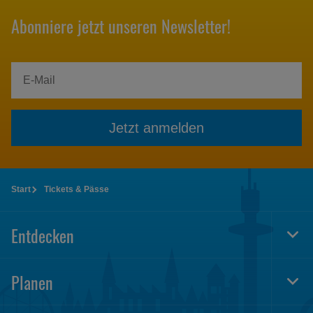
Abonniere jetzt unseren Newsletter!
Jetzt anmelden
Start
Tickets & Pässe
Entdecken
Togg
Foot
Navi
Planen
Togg
Foot
Navi