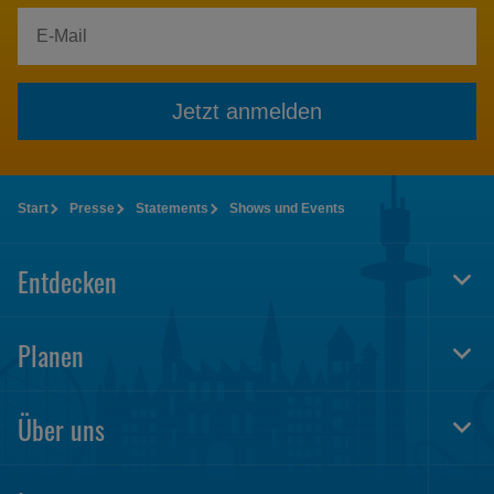
Jetzt anmelden
Start
Presse
Statements
Shows und Events
Entdecken
Togg
Foot
Navi
Planen
Togg
Foot
Navi
Über uns
Togg
Foot
Navi