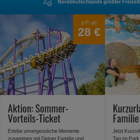
Norddeutschlands größter Freizei
Heide
Park
p.P. ab
28 €
Resort
in
Soltau
–
Erlebe
großartige
Achterbahnen
und
spannende
Attraktionen
Aktion: Sommer-
Kurzurl
in
Vorteils-Ticket
Familie
Norddeutschlands
größtem
Freizeitpark
Erlebe unvergessliche Momente
Jetzt Kurzu
zusammen mit Deiner Familie und
Tag im Park