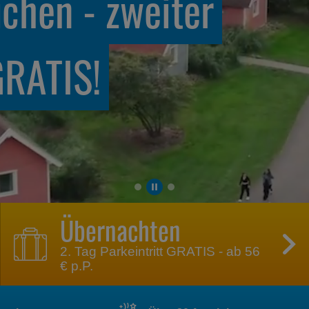
 Spaß mit
eskarten
Übernachten
2. Tag Parkeintritt GRATIS - ab 56
€ p.P.