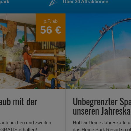
tpark
Über 30 Attraktionen
p.P. ab
56 €
aub mit der
Unbegrenzter Sp
unseren Jahreska
rlaub buchen und zweiten
Hol Dir Deine Jahreskarte 
 GRATIS erhalten!
das Heide Park Resort so of