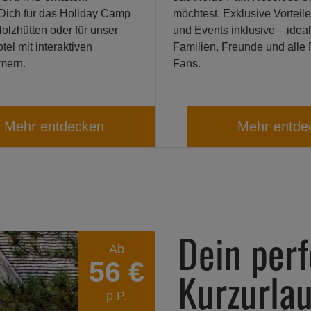
Dich für das Holiday Camp
möchtest. Exklusive Vorteil
olzhütten oder für unser
und Events inklusive – ideal
el mit interaktiven
Familien, Freunde und alle F
mern.
Fans.
Mehr entdecken
Mehr entde
Dein perf
Ab
56 €
Kurzurla
p.P.