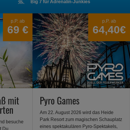
Big 7 für Adrenalin-Junkies
p.P. ab
p.P. ab
69 €
64,40€
aß mit
Pyro Games
rten
Am 22. August 2026 wird das Heide
Park Resort zum magischen Schauplatz
und besuche
eines spektakulären Pyro-Spektakels,
t Du