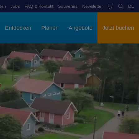
ern
Jobs
FAQ & Kontakt
Souvenirs
Newsletter
DE
Warenkob
Suchen
Spr
aus
Entdecken
Planen
Angebote
Jetzt buchen