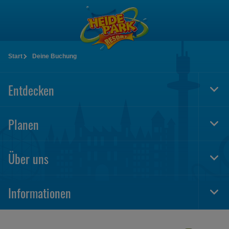
Zum
Hauptinhalt
springen
Start
Deine Buchung
Entdecken
Togg
Foot
Navi
Planen
Togg
Foot
Navi
Über uns
Togg
Foot
Navi
Informationen
Togg
Foot
Navi