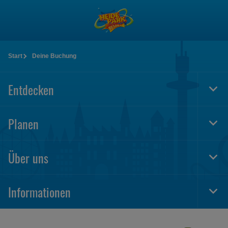
Zum
Hauptinhalt
springen
Start
Deine Buchung
Entdecken
Togg
Foot
Navi
Planen
Togg
Foot
Navi
Über uns
Togg
Foot
Navi
Informationen
Togg
Foot
Navi