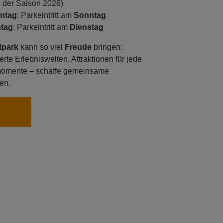
 der Saison 2026)
ntag
: Parkeintritt am
Sonntag
tag
: Parkeintritt am
Dienstag
itpark
kann so viel
Freude
bringen:
rte Erlebniswelten, Attraktionen für jede
momente – schaffe gemeinsame
en.