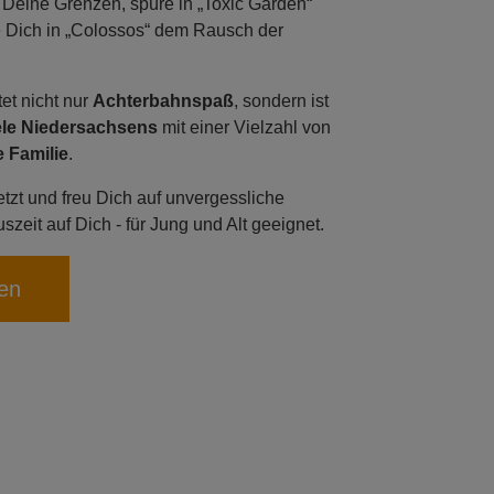
 Deine Grenzen, spüre in „Toxic Garden“
e Dich in „Colossos“ dem Rausch der
et nicht nur
Achterbahnspaß
, sondern ist
ele Niedersachsens
mit einer Vielzahl von
e Familie
.
tzt und freu Dich auf unvergessliche
szeit auf Dich - für Jung und Alt geeignet.
en