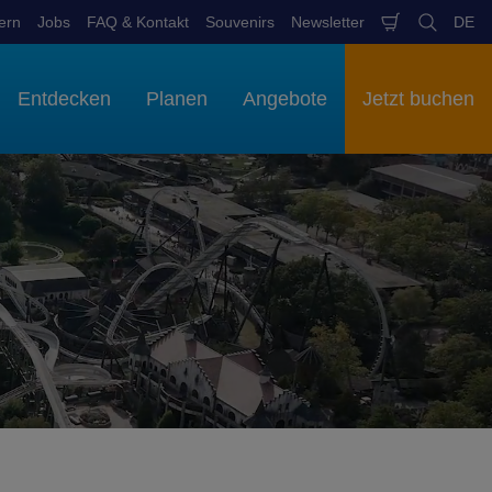
ern
Jobs
FAQ & Kontakt
Souvenirs
Newsletter
DE
Warenkob
Suchen
Spr
aus
Entdecken
Planen
Angebote
Jetzt buchen
.