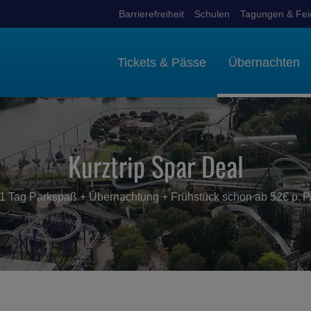
Barrierefreiheit
Schulen
Tagungen & Fei
Tickets & Pässe
Übernachten
Kurztrip Spar Deal
1 Tag Parkspaß + Übernachtung + Frühstück schon ab 52€ p. P