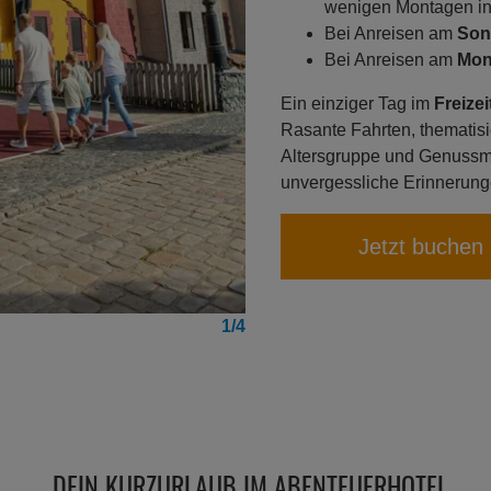
wenigen Montagen in
Bei Anreisen am
Son
Bei Anreisen am
Mon
Ein einziger Tag im
Freize
Rasante Fahrten, thematisie
Altersgruppe und Genuss
unvergessliche Erinnerung
Jetzt buchen
1/4
DEIN KURZURLAUB IM ABENTEUERHOTEL