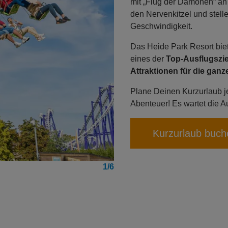
mit „Flug der Dämonen“ an
den Nervenkitzel und stell
Geschwindigkeit.
Das Heide Park Resort biet
eines der
Top-Ausflugszi
Attraktionen für die ganz
Plane Deinen Kurzurlaub je
Abenteuer! Es wartet die Au
Kurzurlaub buch
1/6