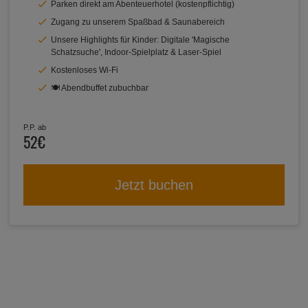
Parken direkt am Abenteuerhotel (kostenpflichtig)
Zugang zu unserem Spaßbad & Saunabereich
Unsere Highlights für Kinder: Digitale 'Magische
Schatzsuche', Indoor-Spielplatz & Laser-Spiel
Kostenloses Wi-Fi
🍽️ Abendbuffet zubuchbar
P.P. ab
52€
Jetzt buchen