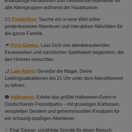
erstklassige Attraktionen und mitreißende Abenteuer für
alle Altersgruppen während der Hauptsaison
🏴‍☠️
Piratenfest:
Tauche ein in eine Welt voller
piratenbasierter Abenteuer und interaktiver Aktivitäten für
die ganze Familie.
🎆
Pyro Games:
Lass Dich von atemberaubenden
Feuerwerken und nächtlichen Spektakeln begeistern, die
den Himmel erleuchten.
🌙
Late Rides
:
Genieße die Magie, Deine
Lieblingsattraktionen bis 21 Uhr unter dem Abendhimmel
zu fahren..
🎃
Halloween:
Erlebe das größte Halloween-Event in
Deutschlands Freizeitparks – mit gruseligen Kürbissen,
verspielten Geistern und geheimnisvollen Kreaturen für
ein schaurig-spaßiges Abenteuer.
✨ Eine Saison, unzählige Gründe für einen Besuch.