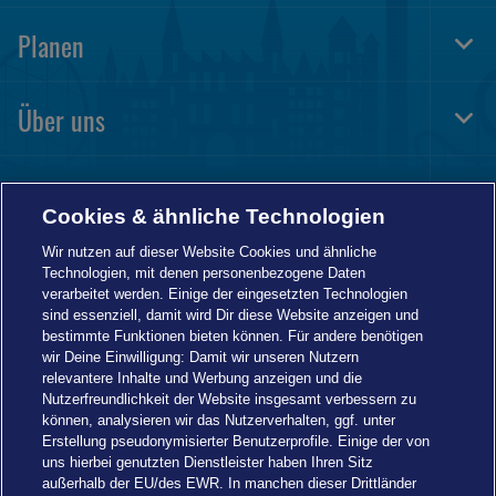
Navi
Planen
Togg
Foot
Navi
Über uns
Togg
Foot
Navi
Informationen
Togg
Cookies & ähnliche Technologien
Foot
Navi
Wir nutzen auf dieser Website Cookies und ähnliche
Technologien, mit denen personenbezogene Daten
verarbeitet werden. Einige der eingesetzten Technologien
sind essenziell, damit wird Dir diese Website anzeigen und
bestimmte Funktionen bieten können. Für andere benötigen
wir Deine Einwilligung: Damit wir unseren Nutzern
relevantere Inhalte und Werbung anzeigen und die
Nutzerfreundlichkeit der Website insgesamt verbessern zu
können, analysieren wir das Nutzerverhalten, ggf. unter
Erstellung pseudonymisierter Benutzerprofile. Einige der von
uns hierbei genutzten Dienstleister haben Ihren Sitz
außerhalb der EU/des EWR. In manchen dieser Drittländer