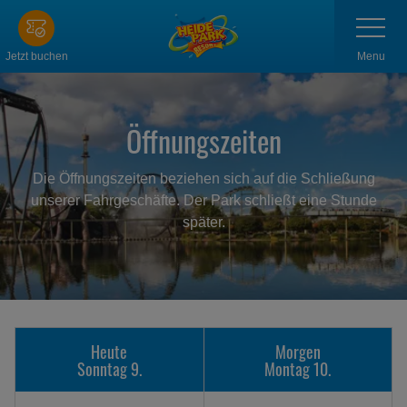
Zum
Navigatio
anzeigen
Hauptinhalt
springen
Menu
Jetzt buchen
Öffnungszeiten
Die Öffnungszeiten beziehen sich auf die Schließung
unserer Fahrgeschäfte. Der Park schließt eine Stunde
später.
Heute
Morgen
Sonntag 9.
Montag 10.